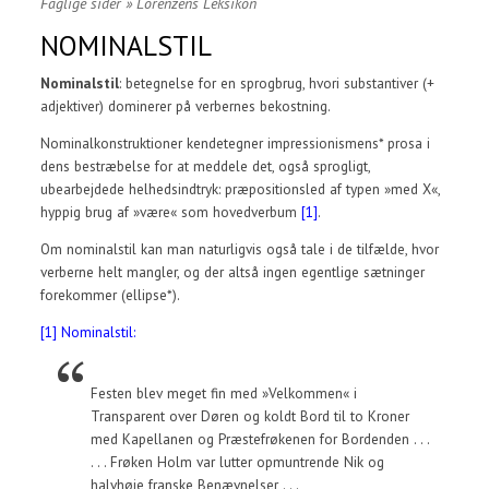
Faglige sider
»
Lorenzens Leksikon
NOMINALSTIL
Nominalstil
: betegnelse for en sprogbrug, hvori substantiver (+
adjektiver) dominerer på verbernes bekostning.
Nominalkonstruktioner kendetegner impressionismens* prosa i
dens bestræbelse for at meddele det, også sprogligt,
ubearbejdede helhedsindtryk: præpositionsled af typen »med X«,
hyppig brug af »være« som hovedverbum
[1]
.
Om nominalstil kan man naturligvis også tale i de tilfælde, hvor
verberne helt mangler, og der altså ingen egentlige sætninger
forekommer (ellipse*).
[1] Nominalstil:
Festen blev meget fin med »Velkommen« i
Transparent over Døren og koldt Bord til to Kroner
med Kapellanen og Præstefrøkenen for Bordenden . . .
. . . Frøken Holm var lutter opmuntrende Nik og
halvhøje franske Benævnelser . . .